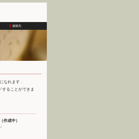
になれます．
ドすることができま
酒場（作成中）
」