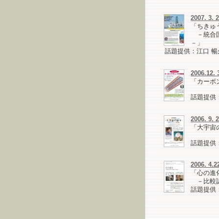
2007. 3
「ちきゅ
－統合国
－」
話題提供：江口 暢
2006.1
「カーボ
話題提供
2006. 9
「大宇宙
話題提供
2006.
「心の進
－比較認
話題提供