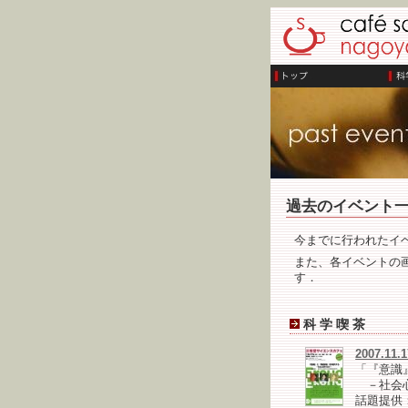
過去のイベント
今までに行われたイ
また、各イベントの画
す．
科 学 喫 茶
2007.
「『意識
－社会心
話題提供