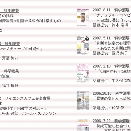
2007. 8.11 科学酒場
. 2 科学喫茶
「ナチュラル・コンピ
うの挑戦
～自然に潜む “レシピ
際深海掘削計画IODPの目指すもの
話題提供：鈴木 泰博
久
2007. 5.11 科学酒場
「判断と決定の心理学
2. 3 科学喫茶
－あなたの判断は間
ンナノチューブの可能性」
話題提供：豊沢 純子
：齋藤 弥八
2007. 2.10 科学酒場
. 2 科学喫茶
「『Copy me』は生
の誕生」
話題提供：牛久保 智
：福井 康雄
2006.10.13 科学酒場
 4.22 サイエンスカフェ＠名古屋
「景観の変化から環境
化
話題提供：於保 俊
知科学と宗教学の対話－」
：松沢 哲郎、ポール・スワンソン
2006. 7.22 科学酒場
「持続可能な社会づく
－ 市民参加型科学