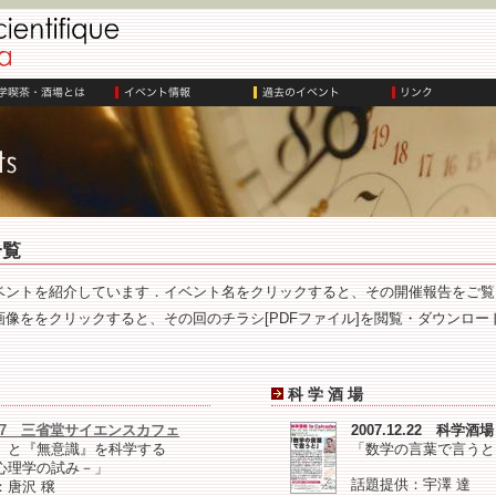
一覧
ベントを紹介しています．イベント名をクリックすると、その開催報告をご覧
像ををクリックすると、その回のチラシ[PDFファイル]を閲覧・ダウンロー
科 学 酒 場
11.17 三省堂サイエンスカフェ
2007.12.22 科学
』と『無意識』を科学する
「数学の言葉で言うと
理学の試み－」
話題提供：宇澤 達
：唐沢 穣