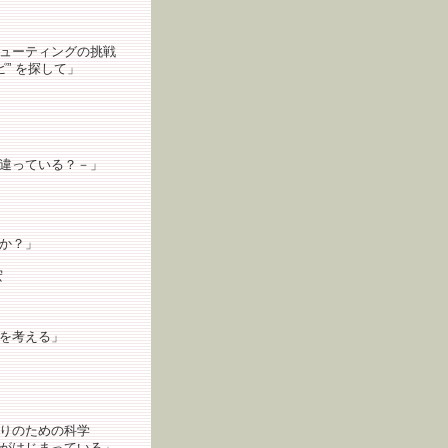
ューティングの挑戦
” を探して」
違っている？－」
物か？」
宏
を考える」
りのための科学
がはじまっている」